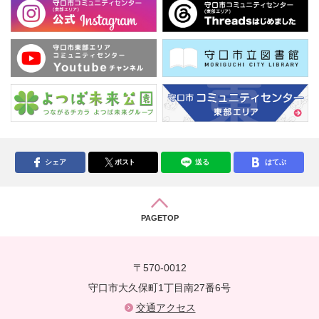
シェア
ポスト
送る
はてぶ
PAGETOP
〒570-0012
守口市大久保町1丁目南27番6号
交通アクセス