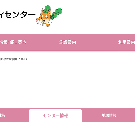
情報･催し案内
施設案内
利用案内
2日以降の利用について
センター情報
速報
地域情報