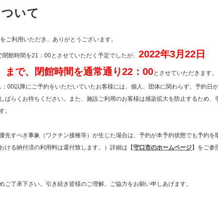
について
をご利用いただき、ありがとうございます。
2022年3月22日
）まで閉館時間を21：00とさせていただく予定でしたが、
土）まで、閉館時間を通常通り22：00
とさせていただきます。
、21：00以降にご予約をいただいていたお客様には、個人、団体に関わらず、予約日
しばらくお待ちください。また、施設ご利用のお客様は感染拡大を防止するため、
す。
優先すべき事象（ワクチン接種等）が生じた場合は、予約が本予約状態でも予約を
おける納付済の利用料は還付致します。）詳細は【
守口市のホームページ
】をご参
めご了承下さい。引き続き皆様のご理解、ご協力をお願い申しあげます。