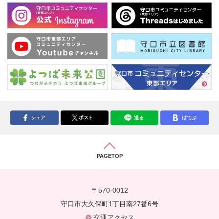
シェア
ポスト
送る
はてぶ
PAGETOP
〒570-0012
守口市大久保町1丁目南27番6号
交通アクセス