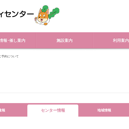
情報･催し案内
施設案内
利用案内
ご予約について
センター情報
速報
地域情報