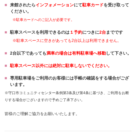
来館されたら
インフォメーション
にて
駐車カード
を受け取って
ください。
※駐車カードへのご記入が必要です。
駐車スペースを利用できるのは
１予約
につきに
2台
までです
※駐車スペースに空きがあっても2台以上は利用できません。
2台以下であっても
満車の場合は有料駐車場へ移動
して下さい。
駐車スペース以外には絶対に駐車しないでください。
専用駐車場をご利用のお客様には手帳の確認をする場合がござ
います。
※守口市コミュニティセンター条例第3条及び第4条に基づき、ご利用をお断
りする場合がございますので予めご了承下さい。
皆様のご理解ご協力をお願いいたします。