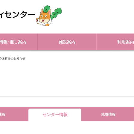
情報･催し案内
施設案内
利用案内
始休館日のお知らせ
センター情報
速報
地域情報