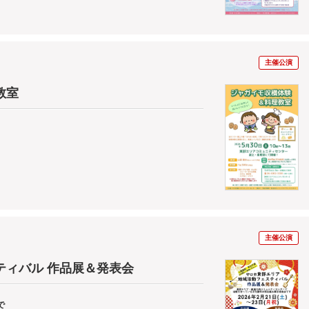
主催公演
教室
主催公演
ティバル 作品展＆発表会
で