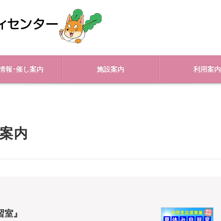
情報･催し案内
施設案内
利用案内
案内
習室』