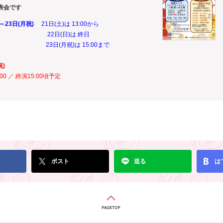
表会です
～23日(月祝)
21日(土)は 13:00から
日)は 終日
祝)は 15:00まで
祝)
:00 ／ 終演15:00頃予定
ポスト
送る
は