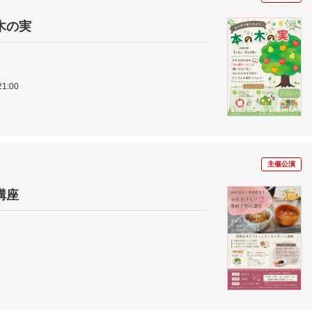
木の実
1:00
主催公演
講座