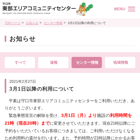
MENU
TOPページ
お知らせ
センター情報
3月1日以降の利用について
お知らせ
すべて
速報
センター情報
地域情報
2021年2月27日
3月1日以降の利用について
平素は守口市東部エリアコミュニティセンターをご利用いただき、あ
りがとうございます。
3月1日（月）より
施設の
利用時間を
緊急事態宣言の解除を受け
、
21時
（現在20時）まで
に変更させていただきます。現在21時以降にご
予約をいただいているお客様につきましては、ご利用いただけなくなる
ため利用料の還付を行います。また、予約時間が21時以降にかかるお客