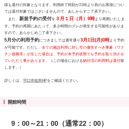
様も還付の対象となります。利用終了時刻が21時より前のお客様につい
ては還付対象ではございませんので、あしからずご了承下さい。
新規予約の受付
３月１日（月）9時
また、
を
より再開いたしま
す。予約の再開にあたって、多少時間のズレが発生する可能性がありま
すので、あらかじめご了承下さい。
5月分の利用予約
3月1日(月)0時
につきましては通常通り
より予約
が可能です。ただし、
全ての施設利用に対し市の優先すべき事象（ワク
チン接種等）が生じた場合は、予約が本予約状態でも予約を取り消させ
ていただく事があります。
（
この場合における
納付済の利用料は還付
致
します。）
詳しくは、
守口市役所HP
をご確認ください。
開館時間
9：00～21：00（通常22：00）