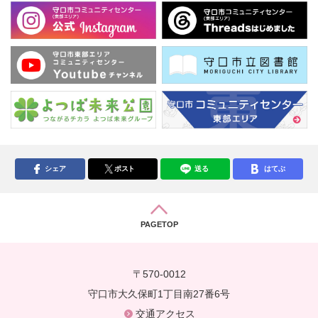
シェア
ポスト
送る
はてぶ
PAGETOP
〒570-0012
守口市大久保町1丁目南27番6号
交通アクセス