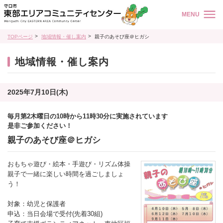
MENU
TOPページ
地域情報・催し案内
親子のあそび座＠ヒガシ
地域情報・催し案内
2025年7月10日(木)
毎月第2木曜日の10時から11時30分に実施されています
是非ご参加ください！
親子のあそび座＠ヒガシ
おもちゃ遊び・絵本・手遊び・リズム体操
親子で一緒に楽しい時間を過ごしましょ
う！
対象：幼児と保護者
申込：当日会場で受付(先着30組)