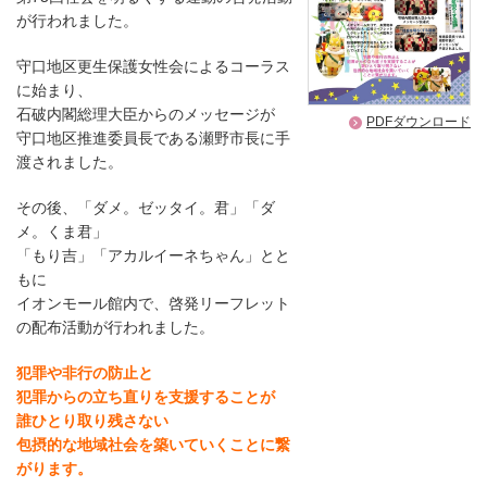
が行われました。
守口地区更生保護女性会によるコーラス
に始まり、
石破内閣総理大臣からのメッセージが
PDFダウンロード
守口地区推進委員長である瀬野市長に手
渡されました。
その後、「ダメ。ゼッタイ。君」「ダ
メ。くま君」
「もり吉」「アカルイーネちゃん」とと
もに
イオンモール館内で、啓発リーフレット
の配布活動が行われました。
犯罪や非行の防止と
犯罪からの立ち直りを支援することが
誰ひとり取り残さない
包摂的な地域社会を築いていくことに繋
がります。