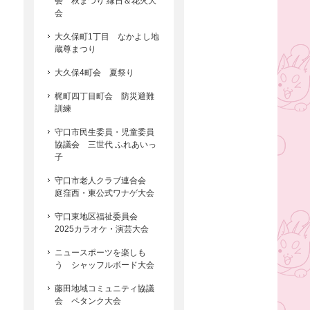
会 秋まつり 縁日＆花火大
会
大久保町1丁目 なかよし地
蔵尊まつり
大久保4町会 夏祭り
梶町四丁目町会 防災避難
訓練
守口市民生委員・児童委員
協議会 三世代 ふれあいっ
子
守口市老人クラブ連合会
庭窪西・東公式ワナゲ大会
守口東地区福祉委員会
2025カラオケ・演芸大会
ニュースポーツを楽しも
う シャッフルボード大会
藤田地域コミュニティ協議
会 ペタンク大会