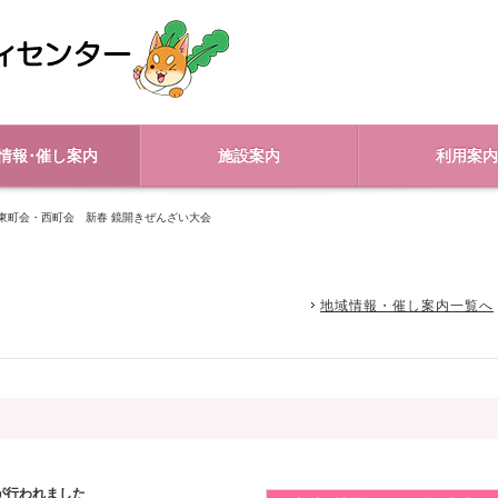
情報･催し案内
施設案内
利用案内
東町会・西町会 新春 鏡開きぜんざい大会
地域情報・催し案内一覧へ
が行われました