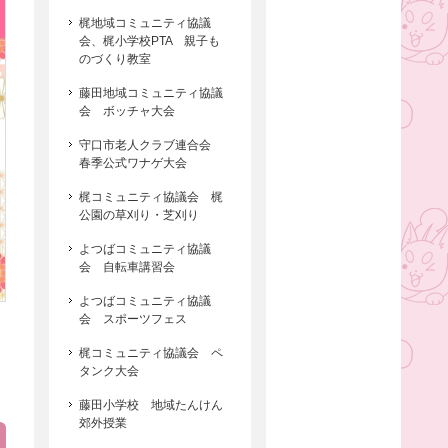
梶地域コミュニティ協議
会、梶小学校PTA 親子も
のづくり教室
藤田地域コミュニティ協議
会 ボッチャ大会
守口市老人クラブ連合会
春季公式ワナゲ大会
梶コミュニティ協議会 梶
公園の草刈り・芝刈り
よつばコミュニティ協議
会 自転車講習会
よつばコミュニティ協議
会 スポーツフェス
梶コミュニティ協議会 ペ
タンク大会
藤田小学校 地域たんけん
郊外授業