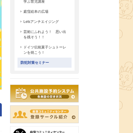
学ぶ育児講座
庭窪絵本の広場
Letsアンチエイジング
芸術にふれよう！ 思い出
を残そう！！
ドイツ伝統菓子シュトーレ
ンを焼こう！
防犯対策セミナー